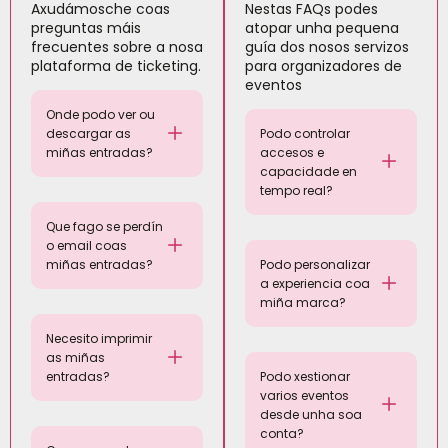
Axudámosche coas
Nestas FAQs podes
preguntas máis
atopar unha pequena
frecuentes sobre a nosa
guía dos nosos servizos
plataforma de ticketing.
para organizadores de
eventos
Onde podo ver ou
descargar as
Podo controlar
miñas entradas?
accesos e
capacidade en
tempo real?
Que fago se perdín
o email coas
miñas entradas?
Podo personalizar
a experiencia coa
miña marca?
Necesito imprimir
as miñas
entradas?
Podo xestionar
varios eventos
desde unha soa
conta?