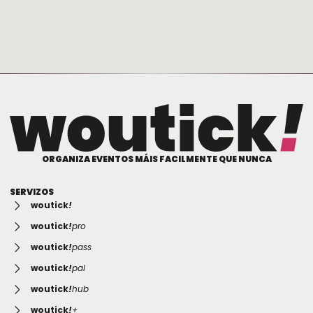
ORGANIZA EVENTOS MÁIS FACILMENTE QUE NUNCA
SERVIZOS
woutick
!
woutick
!
pro
woutick
!
pass
woutick
!
pal
woutick
!
hub
woutick
!
+