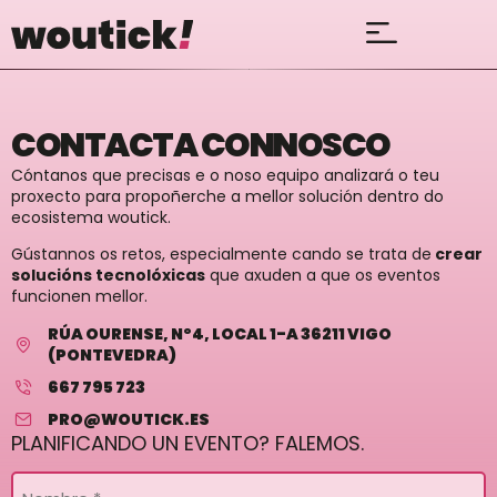
CONTACTA CONNOSCO
Cóntanos que precisas e o noso equipo analizará o teu
proxecto para propoñerche a mellor solución dentro do
ecosistema woutick.
Gústannos os retos, especialmente cando se trata de
crear
solucións tecnolóxicas
que axuden a que os eventos
funcionen mellor.
RÚA OURENSE, Nº4, LOCAL 1-A 36211 VIGO
(PONTEVEDRA)
667 795 723
PRO@WOUTICK.ES
PLANIFICANDO UN EVENTO? FALEMOS.
Nombre