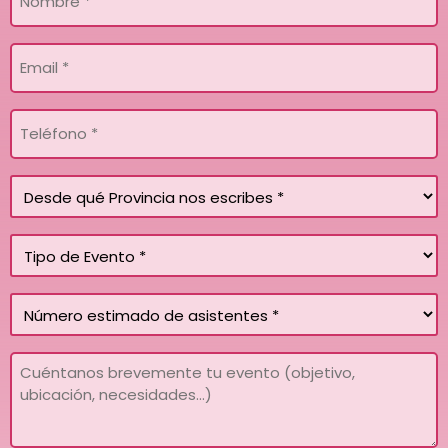
*
Email
*
Teléfono
*
Desde
qué
Provincia
Tipo
nos
de
escribes
Evento
Sin
*
nombre
*
Mensaje