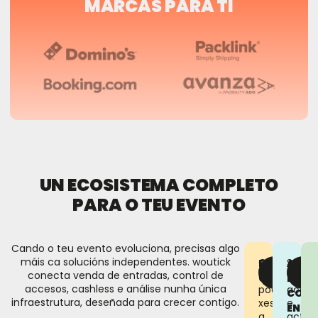
MARCAS PARA TI
UN ECOSISTEMA COMPLETO
PARA O TEU EVENTO
Cando o teu evento evoluciona, precisas algo
máis ca solucións independentes. woutick
Os
Super
EXPERIENC
ANÁL
SABER
SA
conecta venda de entradas, control de
asistentes
venda
MÁIS
MÁ
CONECTA
E
accesos, cashless e análise nunha única
poden
acces
CONT
infraestrutura, deseñada para crecer contigo.
xestionar
e
EN
a
activ