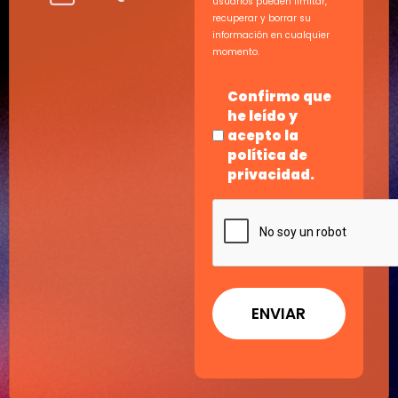
usuarios pueden limitar,
recuperar y borrar su
información en cualquier
momento.
Política
Confirmo que
de
he leído y
privacidad
acepto la
*
política de
privacidad
.
CAPTCHA