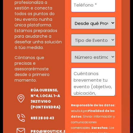
Teléfono
profesionaliza a
xestión e conecta
*
todos os puntos do
teu evento nunha
Desde
única plataforma.
qué
Estamos preparados
Provincia
para axudarche a
nos
deseñar unha solución
á túa medida.
escribes
Sin
*
Cóntanos que
nombre
precisas e
*
asesorarémoste
Mensaje
desde o primeiro
momento.
RÚA OURENSE,
Nº4, LOCAL 1-A
36211 VIGO
Responsable de los datos:
(PONTEVEDRA)
woutick.pro
Finalidad de los
datos:
Enviar información y
693 28 00 43
comunicaciones
comerciales.
Derechos:
Los
PRO@WOUTICK.ES