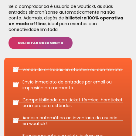
Se o comprador xa é usuario de woutick!, as súas
entradas sincronízanse automaticamente na súa
conta. Ademais, dispós de
billeteira 100% operativa
en modo offline
, ideal para eventos con
conectividade limitada.
SOLICITAR ORZAMENTO
Venda de entradas en efectivo ou con tarxeta.
Envío inmediato de entradas por email ou
impresión no momento.
Compatibilidade con ticket térmico, hardticket
ou impresora estándar.
Acceso automático ao inventario do usuario
en woutick!.
Funcionamento completo incluso sen