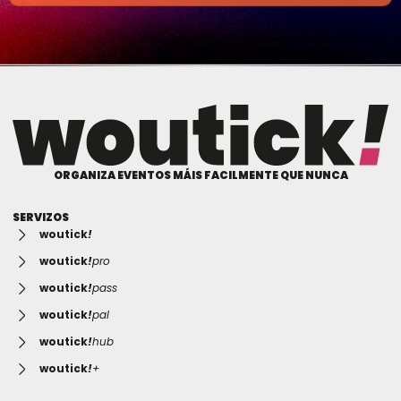
ORGANIZA EVENTOS MÁIS FACILMENTE QUE NUNCA
SERVIZOS
woutick
!
woutick
!
pro
woutick
!
pass
woutick
!
pal
woutick
!
hub
woutick
!
+