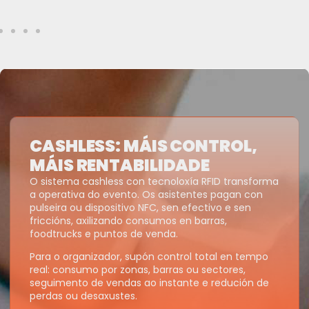
CASHLESS: MÁIS CONTROL,
MÁIS RENTABILIDADE
O sistema cashless con tecnoloxía RFID transforma
a operativa do evento. Os asistentes pagan con
pulseira ou dispositivo NFC, sen efectivo e sen
friccións, axilizando consumos en barras,
foodtrucks e puntos de venda.
Para o organizador, supón control total en tempo
real: consumo por zonas, barras ou sectores,
seguimento de vendas ao instante e redución de
perdas ou desaxustes.