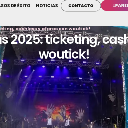
SOS DE ÉXITO
NOTICIAS
PANE
CONTACTO
keting, cashless y aforos con woutick!
s 2025: ticketing, cas
woutick!