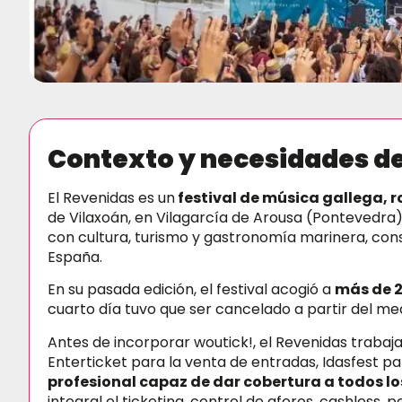
Contexto y necesidades de
El Revenidas es un
festival de música gallega, r
de Vilaxoán, en Vilagarcía de Arousa (Pontevedra)
con cultura, turismo y gastronomía marinera, cons
España.
En su pasada edición, el festival acogió a
más de 2
cuarto día tuvo que ser cancelado a partir del m
Antes de incorporar woutick!, el Revenidas trabaj
Enterticket para la venta de entradas, Idasfest pa
profesional capaz de dar cobertura a todos los
integral el ticketing, control de aforos, cashless, 