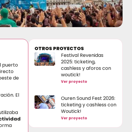
OTROS PROYECTOS
Festival Revenidas
2025: ticketing,
l puerto
cashless y aforos con
irecto
woutick!
oeste de
Ver proyecto
ción. El
Ouren Sound Fest 2026:
ticketing y cashless con
Woutick!
tilizaba
ctividad
Ver proyecto
 forma