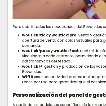
Para cubrir todas las necesidades del Revenidas 
woutick!tick
y
woutick!pro
:
venta y gestión
apertura de venta con colas virtuales para g
demanda.
woutick!pass
y
woutick!pal
:
control de afo
vinculadas a cada asistente, permitiendo el p
gastronómicos del festival.
woutick!+
:
gestión y producción de los vasos
Revenidas.
Wifi Revel
:
conectividad profesional adaptad
redes por uso para garantizar que el cashl
Personalización del panel de gest
A partir de las peticiones específicas de la organi