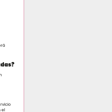
erá
adas?
n
rvicio
 el