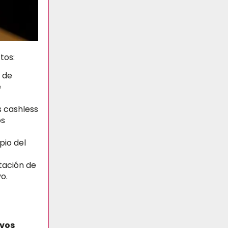
tos:
s de
e
s cashless
os
pio del
tación de
o.
vos