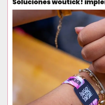
Soluciones woutick! imple