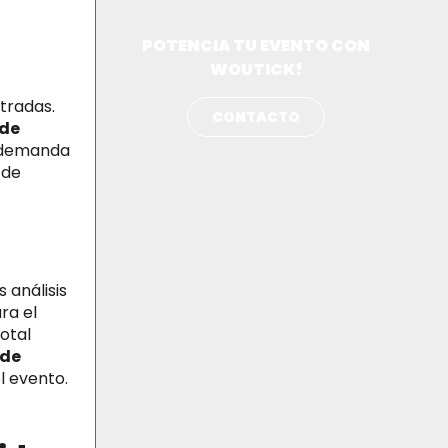
POTENCIA TU EVENTO CON
WOUTICK!
tradas.
CONTACTO
 de
a demanda
 de
s análisis
ra el
otal
 de
l evento.