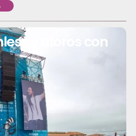
L
hless y aforos con