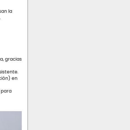
san la
.
, gracias
sistente.
ción) en
 para